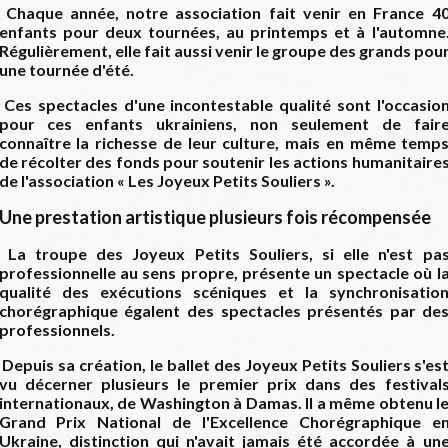
Chaque année, notre association fait venir en France 4
enfants pour deux tournées, au printemps et à l'automne
Régulièrement, elle fait aussi venir le groupe des grands pou
une tournée d'été.
Ces spectacles d'une incontestable qualité sont l'occasio
pour ces enfants ukrainiens, non seulement de fair
connaître la richesse de leur culture, mais en même temp
de récolter des fonds pour soutenir les actions humanitaire
de l'association « Les Joyeux Petits Souliers ».
Une prestation artistique plusieurs fois récompensée
La troupe des Joyeux Petits Souliers, si elle n'est pa
professionnelle au sens propre, présente un spectacle où l
qualité des exécutions scéniques et la synchronisatio
chorégraphique égalent des spectacles présentés par de
professionnels.
Depuis sa création, le ballet des Joyeux Petits Souliers s'es
vu décerner plusieurs le premier prix dans des festival
internationaux, de Washington à Damas. Il a même obtenu l
Grand Prix National de l'Excellence Chorégraphique e
Ukraine, distinction qui n'avait jamais été accordée à un