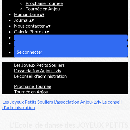
Prochaine Tournée
Tournée en Anjou
Humanitaire
▴
▾
Journal
▴
▾
Nous contacter
▴
▾
Galerie Photos
▴
▾
Se connecter
Les Joyeux Petits Souliers
L'association Anjou-Lviv
Le conseil d'administration
Prochaine Tournée
Tournée en Anjou
Les Joyeux Petits Souliers
L'association Anjou-Lviv
Le conseil
d'administration
L'Ecole de danse des JOYEUX PETITS