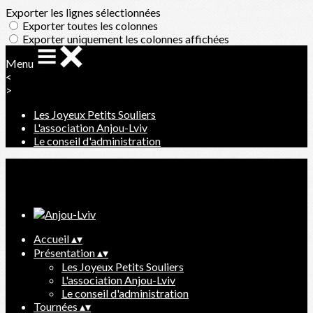
Exporter les lignes sélectionnées
Exporter toutes les colonnes
Exporter uniquement les colonnes affichées
Menu
<
>
Les Joyeux Petits Souliers
L'association Anjou-Lviv
Le conseil d'administration
Ajoutez un logo, un bouton, des réseaux sociaux
Cliquez pour éditer
Accueil
▴
▾
Présentation
▴
▾
Les Joyeux Petits Souliers
L'association Anjou-Lviv
Le conseil d'administration
Tournées
▴
▾