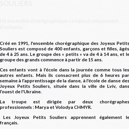
SOULIERS
Un ensemble chorégraphique composé uniquement
d'enfants.
Créé en 1991, l'ensemble chorégraphique des Joyeux Petit
Souliers est composé de 400 enfants, garçons et filles, âgé
de 4 à 25 ans. Le groupe des « petits » va de 4 à 14 ans, et l
groupe des grands commence à partir de 15 ans.
Ces enfants vont à l'école dans la journée comme tous le
autres enfants. Mais ils consacrent plus de 6 heures pa
semaine à l'apprentissage de la danse, à l'école de danse de
Joyeux Petits Souliers, située dans la ville de Lviv, dan
l'ouest de l'Ukraine.
La troupe est dirigée par deux chorégraphe
professionnels : Marya et Volodya CHMYR.
Les Joyeux Petits Souliers apprennent également l
français.